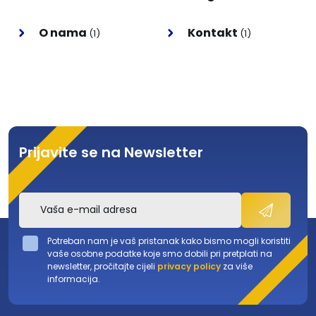
O nama
Kontakt
(1)
(1)
Prijavite se na Newsletter
Potreban nam je vaš pristanak kako bismo mogli koristiti
vaše osobne podatke koje smo dobili pri pretplati na
newsletter, pročitajte cijeli
privacy policy
za više
informacija.