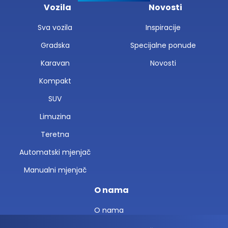
Vozila
Novosti
Sva vozila
Inspiracije
Gradska
Specijalne ponude
Karavan
Novosti
Kompakt
SUV
Limuzina
Teretna
Automatski mjenjač
Manualni mjenjač
O nama
O nama
Lokacije