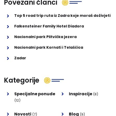
Povezani članci
Top 5 road trip ruta iz Zadra koje moraš doživjeti
Falkensteiner Family Hotel Diadora
Nacionalni park Plitvička jezera
Nacionalni park Kornati i Telašćica
Zadar
Kategorije
Specijalne ponude
Inspiracije
(8)
(12)
Novosti
Blog
(7)
(9)