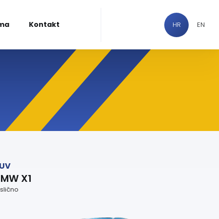
ma
Kontakt
HR
EN
UV
BMW X1
i slično