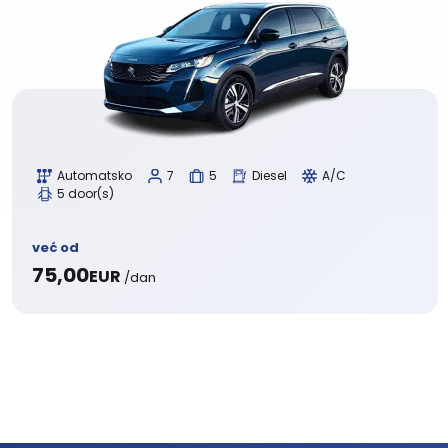
Automatsko
7
5
Diesel
A/C
5 door(s)
već od
75,00
EUR
/dan