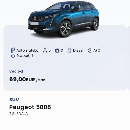
Automatsko
5
3
Diesel
A/C
5 door(s)
već od
69,00
EUR
/dan
SUV
Peugeot 5008
7 SJEDALA