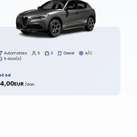
Automatsko
5
3
Diesel
A/C
5 door(s)
eć od
4,00
EUR
/dan