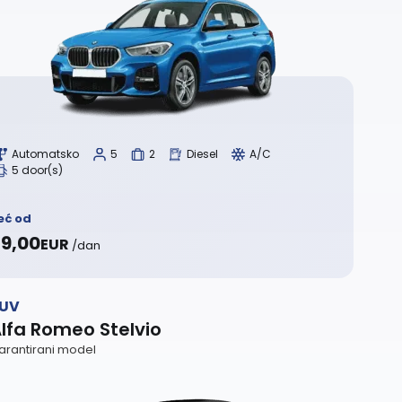
Automatsko
5
2
Diesel
A/C
5 door(s)
eć od
9,00
EUR
/dan
UV
lfa Romeo Stelvio
arantirani model