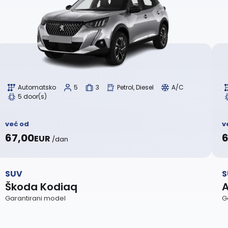
Automatsko
5
3
Petrol, Diesel
A/C
5 door(s)
već od
v
67,00
6
EUR
/dan
SUV
S
Škoda Kodiaq
A
Garantirani model
G