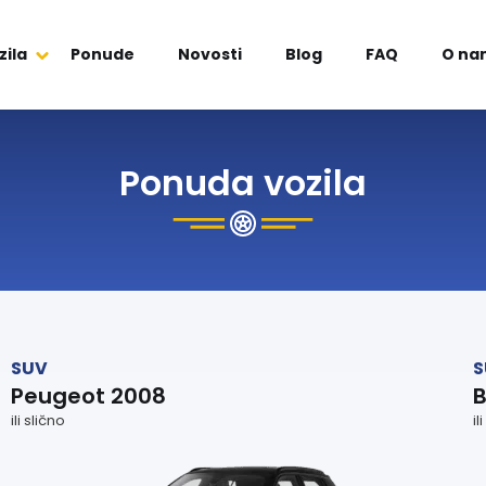
zila
Ponude
Novosti
Blog
FAQ
O na
Ponuda vozila
SUV
S
Peugeot 2008
ili slično
il