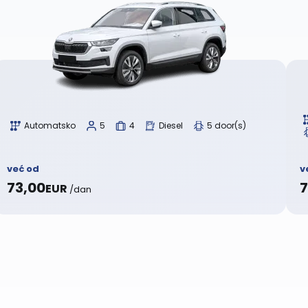
Automatsko
5
4
Diesel
5 door(s)
već od
v
73,00
7
EUR
/dan