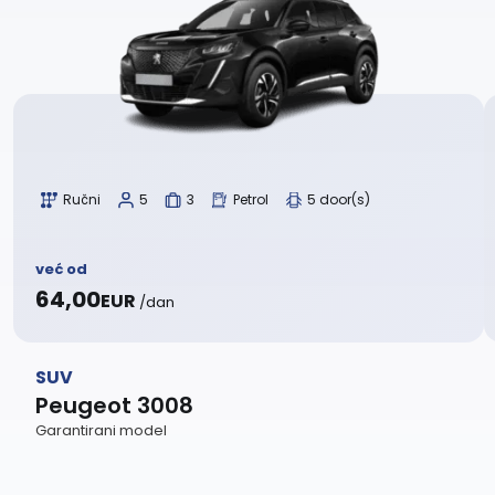
Ručni
5
3
Petrol
5 door(s)
već od
64,00
EUR
/dan
SUV
Peugeot 3008
Garantirani model