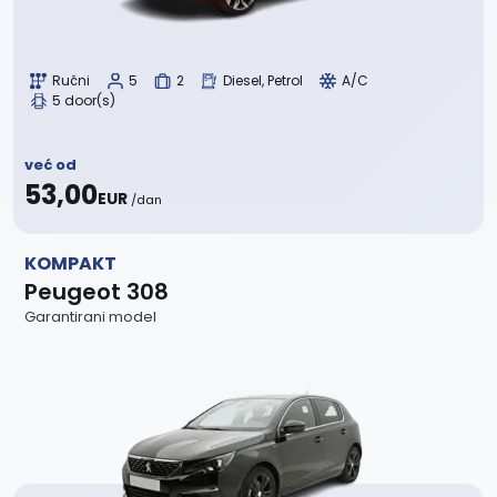
Ručni
5
2
Diesel, Petrol
A/C
5 door(s)
već od
53,00
EUR
/dan
KOMPAKT
Peugeot 308
Garantirani model