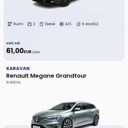
Ručni
2
Diesel
A/C
5 door(s)
već od
61,00
EUR
/dan
KARAVAN
Renault Megane Grandtour
ili slično