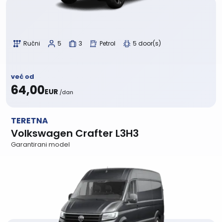
Ručni
5
3
Petrol
5 door(s)
već od
64,00
EUR
/dan
TERETNA
Volkswagen Crafter L3H3
Garantirani model