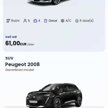
Ručni
5
4
Diesel
A/C
5 door(s)
već od
61,00
EUR
/dan
SUV
Peugeot 2008
Garantirani model