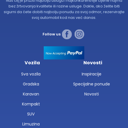
Naš cilj je pružiti najbolju uslugu i najkonkurentnije cijene najma
bez žrtvovanja kvalitete ili razine usluge. Dakle, ako želite biti
sigurni da ćete dobiti najbolju ponudu za svoj odmor, rezervirajte
svoj automobil kod nas već danas.
Follow us
Vozila
Novosti
Sva vozila
Inspiracije
Gradska
Specijalne ponude
Karavan
Novosti
Kompakt
SUV
Limuzina