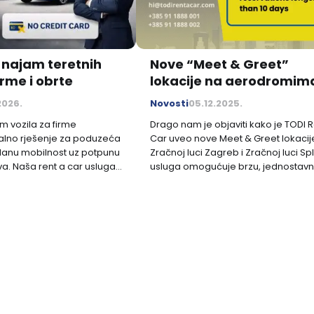
 najam teretnih
Nove “Meet & Greet”
irme i obrte
lokacije na aerodromim
Zagreb i Split – za najm
2026.
Novosti
05.12.2025.
duže od 7 dana
m vozila za firme
Drago nam je objaviti kako je TODI R
ealno rješenje za poduzeća
Car uveo nove Meet & Greet lokacij
danu mobilnost uz potpunu
Zračnoj luci Zagreb i Zračnoj luci Spl
va. Naša rent a car usluga
usluga omogućuje brzu, jednostavn
jma obuhvaća široku
praktičnu predaju vozila putnicima k
 i teretnih vozila,
dolaze u Hrvatsku, a dostupna je za
potrebama modernog
najmove duže od 7 dana