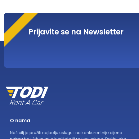
Prijavite se na Newsletter
O nama
Naš cilj je pružiti najbolju uslugu i najkonkurentnije cijene
najma bez žrtvovanja kvalitete ili razine usluge. Dakle, ako