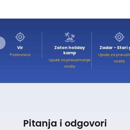
Vir
Zaton holiday
Zadar - Stari
kamp
Poslovnica
Upute za preuzi
Upute za preuzimanje
vozila
vozila
Pitanja i odgovori