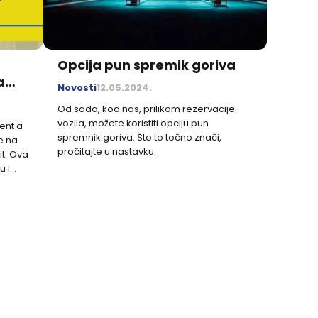
Opcija pun spremik goriva
a
Novosti
12.05.2024.
ove
Od sada, kod nas, prilikom rezervacije
vozila, možete koristiti opciju pun
ent a
spremnik goriva. Što to točno znači,
e na
pročitajte u nastavku.
it. Ova
u i
oji
 sve