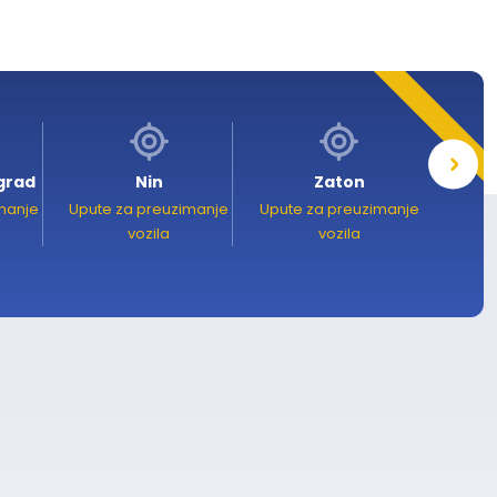
 grad
Nin
Zaton
manje
Upute za preuzimanje
Upute za preuzimanje
Upute 
vozila
vozila