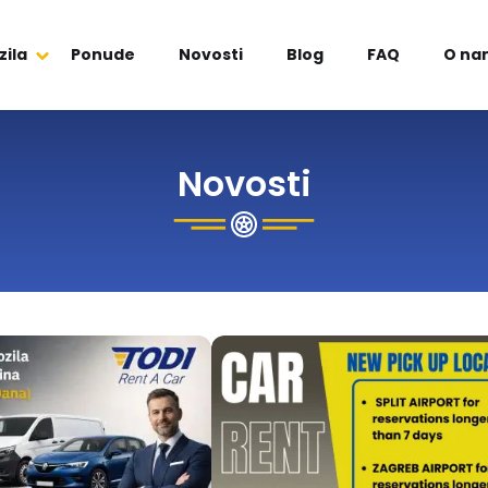
zila
Ponude
Novosti
Blog
FAQ
O na
Novosti