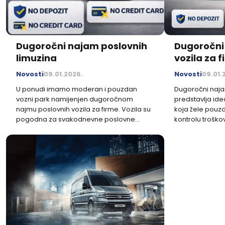
Dugoročni najam poslovnih
Dugoročni
limuzina
vozila za f
Novosti
09.01.2026.
Novosti
09.01.
U ponudi imamo moderan i pouzdan
Dugoročni naja
vozni park namijenjen dugoročnom
predstavlja id
najmu poslovnih vozila za firme. Vozila su
koja žele pouz
pogodna za svakodnevne poslovne
kontrolu troško
aktivnosti, terenski rad, sastanke i
dugoročnog na
korporativnu upotrebu.
ponudu poslovnih
prilagođenih 
poslovanja.