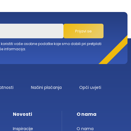
Prijavi se
ristiti vaše osobne podatke koje smo dobili pri pretplati
še informacija.
vatnosti
Načini plaćanja
Opći uvjeti
Novosti
O nama
Inspiracije
O nama