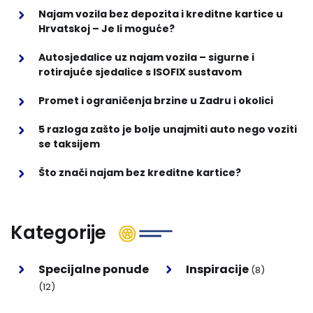
Najam vozila bez depozita i kreditne kartice u
Hrvatskoj – Je li moguće?
Autosjedalice uz najam vozila – sigurne i
rotirajuće sjedalice s ISOFIX sustavom
Promet i ograničenja brzine u Zadru i okolici
5 razloga zašto je bolje unajmiti auto nego voziti
se taksijem
Što znači najam bez kreditne kartice?
Kategorije
Specijalne ponude
Inspiracije
(8)
(12)