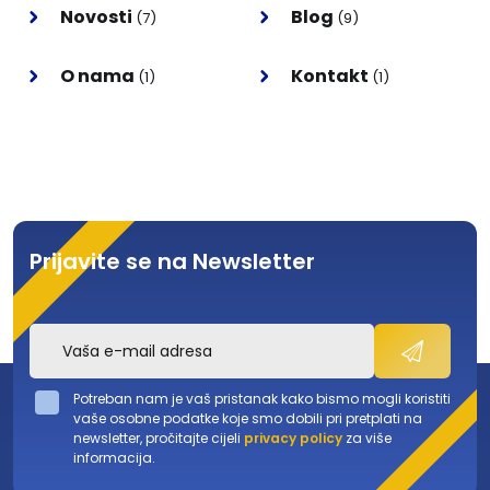
Novosti
Blog
(7)
(9)
O nama
Kontakt
(1)
(1)
Prijavite se na Newsletter
Potreban nam je vaš pristanak kako bismo mogli koristiti
vaše osobne podatke koje smo dobili pri pretplati na
newsletter, pročitajte cijeli
privacy policy
za više
informacija.