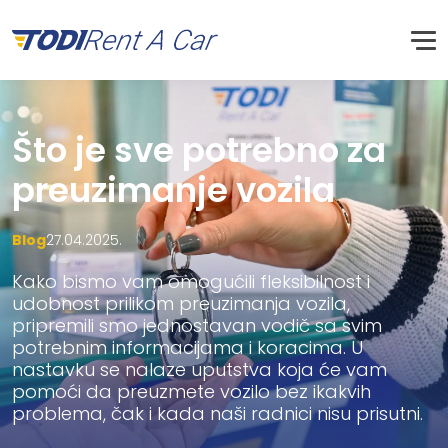
Što je sve potrebno za
preuzimanje vozila
Blog
27.04.2025.
Kako bismo vam omogućili fleksibilnost i
udobnost prilikom preuzimanja vozila,
pripremili smo jednostavan vodič sa svim
potrebnim informacijama i koracima. U
nastavku se nalaze uputstva koja će vam
pomoći da preuzmete vozilo bez ikakvih
problema, čak i kada naši radnici nisu prisutni.