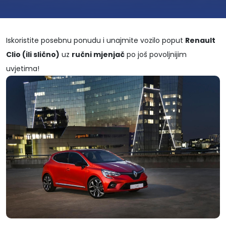
Iskoristite posebnu ponudu i unajmite vozilo poput
Renault
Clio (ili slično)
uz
ruč­ni mjenjač
po još povoljnijim
uvjetima!