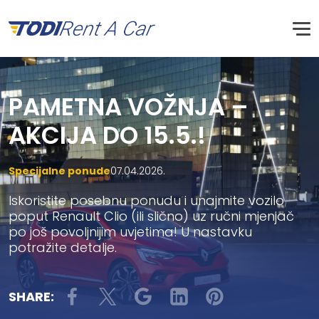
PAMETNA VOŽNJA –
AKCIJA DO 15.5.!
Specijalne ponude
07.04.2026.
Iskoristite posebnu ponudu i unajmite vozilo
poput Renault Clio (ili slično) uz ruč­ni mjenjač
po još povoljnijim uvjetima! U nastavku
potražite detalje.
SHARE: