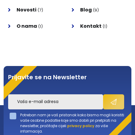
Novosti
Blog
(7)
(9)
O nama
Kontakt
(1)
(1)
Prijavite se na Newsletter
Potreban nam je vaš pristanak kako bismo mogli koristiti
vaše osobne podatke koje smo dobili pri pretplati na
newsletter, pročitajte cijeli
privacy policy
za više
informacija.