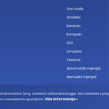
Sva vozila
Gradska
Karavan
Kompakt
SUV
Limuzina
Teretna
Automatski mjenjač
Manualni mjenjač
risti kolačiće (eng. cookies) i slične tehnologije. Ako nastavite s pr
Više informacija »
sni s navedenom uporabom.