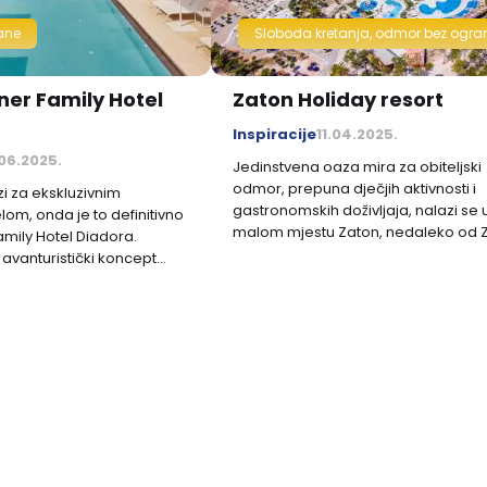
ane
Sloboda kretanja, odmor bez ogra
ner Family Hotel
Zaton Holiday resort
Inspiracije
11.04.2025.
06.2025.
Jedinstvena oaza mira za obiteljski
odmor, prepuna dječjih aktivnosti i
zi za ekskluzivnim
gastronomskih doživljaja, nalazi se 
lom, onda je to definitivno
malom mjestu Zaton, nedaleko od 
amily Hotel Diadora.
avanturistički koncept
dnim od najzabavnijih
nskoj obali.