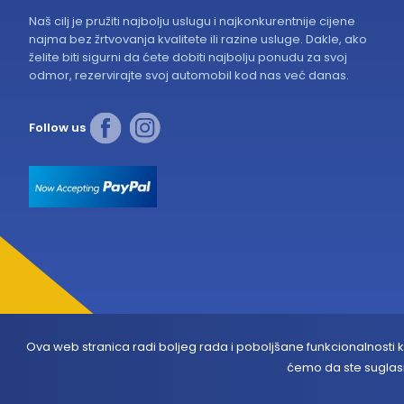
Naš cilj je pružiti najbolju uslugu i najkonkurentnije cijene
najma bez žrtvovanja kvalitete ili razine usluge. Dakle, ako
želite biti sigurni da ćete dobiti najbolju ponudu za svoj
odmor, rezervirajte svoj automobil kod nas već danas.
Follow us
Ova web stranica radi boljeg rada i poboljšane funkcionalnosti ko
ćemo da ste sugla
Copyright © 2024.
Todi
Rent a Car