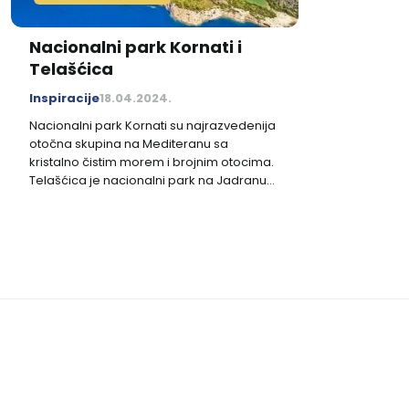
Nacionalni park Kornati i
Telašćica
Inspiracije
18.04.2024.
Nacionalni park Kornati su najrazvedenija
otočna skupina na Mediteranu sa
kristalno čistim morem i brojnim otocima.
Telašćica je nacionalni park na Jadranu
sa brojim uvalama i slanim jezerom koji
će vas ostaviti bez daha svojim
impresivnim strmim liticama.