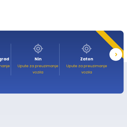
 grad
Nin
Zaton
manje
Upute za preuzimanje
Upute za preuzimanje
Upute 
vozila
vozila