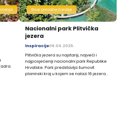
ničenja
Biser prirodne čarolije
Nacionalni park Plitvička
jezera
Inspiracije
08.04.2025.
Plitvička jezera su najstariji, najveći i
u
najposjećeniji nacionalni park Republike
Zadra.
Hrvatske. Park predstavlja šumovit
planinski kraj u kojem se nalazi 16 jezera
različitih veličina. Ako ste zaljubljenik u
prirodu i volite otkrivati raznoliki životinjski i
biljni svijet nacionalni park Plitvička jezera
su upravo pravo mjesto za Vas.