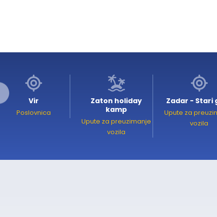
Vir
Zaton holiday
Zadar - Stari
kamp
Poslovnica
Upute za preuzi
Upute za preuzimanje
vozila
vozila