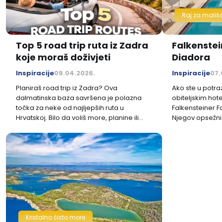
Raj za mališ
Top 5 road trip ruta iz Zadra
Falkenstei
koje moraš doživjeti
Diadora
Inspiracije
09.04.2026.
Inspiracije
07.
Planiraš road trip iz Zadra? Ova
Ako ste u potra
dalmatinska baza savršena je polazna
obiteljskim hote
točka za neke od najljepših ruta u
Falkensteiner F
Hrvatskoj. Bilo da voliš more, planine ili
Njegov opsežni 
nacionalne parkove – ove road trip ideje
učinio ga je je
nude savršen spoj prirode, avanture i
mjesta na Jadra
opuštanja. U nastavku donosimo top 5
road trip ruta iz Zadra koje su idealne za
vikend ili duže putovanje.
Kristalno čisto more